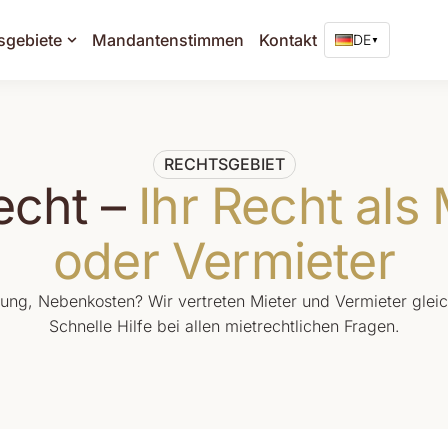
sgebiete
Mandantenstimmen
Kontakt
DE
▼
Unsere Leistunge
en Sie Fragen?
RECHTSGEBIET
Handels- und Gesellschaf
Kontakt
echt –
Ihr Recht als 
Arbeitsrecht
oder Vermieter
Mietrecht
Immobilienrecht
ung, Nebenkosten? Wir vertreten Mieter und Vermieter gle
Verkehrsrecht
Schnelle Hilfe bei allen mietrechtlichen Fragen.
Strafrecht
Vertragsrecht
Insolvenzrecht