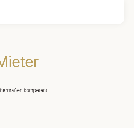
n
tsrecht
Mieter
ichermaßen kompetent.